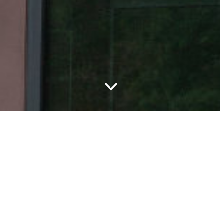
3
Willkommen
DER PILATUSHOF verbindet Hofladen für
regionale Produkte verschiedener Obst- und